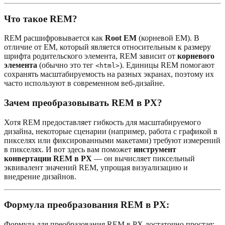
Что такое REM?
REM расшифровывается как
Root EM
(корневой EM). В
отличие от EM, который является относительным к размеру
шрифта родительского элемента, REM зависит от
корневого
элемента
(обычно это тег
). Единицы REM помогают
<html>
сохранять масштабируемость на разных экранах, поэтому их
часто используют в современном веб-дизайне.
Зачем преобразовывать REM в PX?
Хотя REM предоставляет гибкость для масштабируемого
дизайна, некоторые сценарии (например, работа с графикой в
пикселях или фиксированными макетами) требуют измерений
в пикселях. И вот здесь вам поможет
инструмент
конвертации REM в PX
— он вычисляет пиксельный
эквивалент значений REM, упрощая визуализацию и
внедрение дизайнов.
Формула преобразования REM в PX:
Формула для преобразования REM в PX достаточно простая: