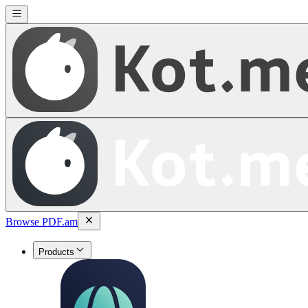
Browse PDF.am
Products