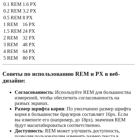
0.1 REM
1.6 PX
0.2 REM
3.2 PX
0.5 REM
8 PX
1 REM
16 PX
1.5 REM
24 PX
2 REM
32 PX
3 REM
48 PX
4 REM
64 PX
5 REM
80 PX
Советы по использованию REM и PX в веб-
дизайне:
Согласованность
: Используйте REM для большинства
измерений, чтобы обеспечить согласованность на
разных экранах.
Размер шрифта корня
: По умолчанию размер шрифта
корня в большинстве браузеров составляет 16px. Если
вы измените его (например, до 18px), значения REM
будут масштабироваться соответственно.
Доступность
: REM может улучшить доступность,
позволяя пользователям изменять размер текста в