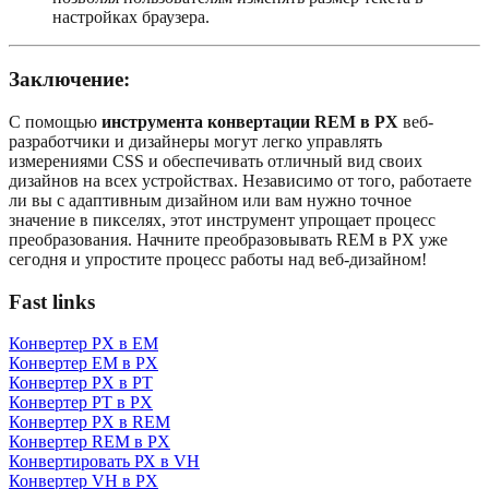
настройках браузера.
Заключение:
С помощью
инструмента конвертации REM в PX
веб-
разработчики и дизайнеры могут легко управлять
измерениями CSS и обеспечивать отличный вид своих
дизайнов на всех устройствах. Независимо от того, работаете
ли вы с адаптивным дизайном или вам нужно точное
значение в пикселях, этот инструмент упрощает процесс
преобразования. Начните преобразовывать REM в PX уже
сегодня и упростите процесс работы над веб-дизайном!
Fast links
Конвертер PX в EM
Конвертер EM в PX
Конвертер PX в PT
Конвертер PT в PX
Конвертер PX в REM
Конвертер REM в PX
Конвертировать РХ в VH
Конвертер VH в PX