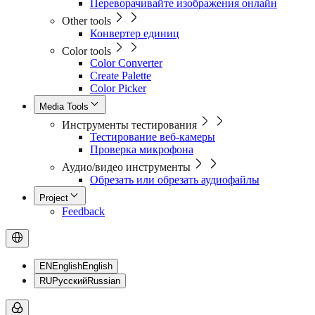
Переворачивайте изображения онлайн
Other tools
Конвертер единиц
Color tools
Color Converter
Create Palette
Color Picker
Media Tools
Инструменты тестирования
Тестирование веб-камеры
Проверка микрофона
Аудио/видео инструменты
Обрезать или обрезать аудиофайлы
Project
Feedback
EN
English
English
RU
Русский
Russian