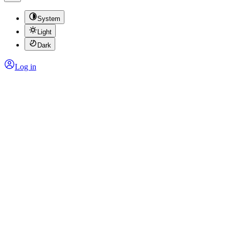
System
Light
Dark
Log in