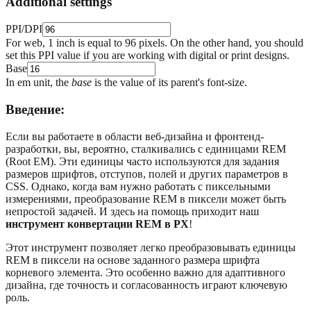
Additional settings
PPI/DPI
For web, 1 inch is equal to 96 pixels. On the other hand, you should
set this PPI value if you are working with digital or print designs.
Base
In em unit, the
base
is the value of its parent's font-size.
Введение:
Если вы работаете в области веб-дизайна и фронтенд-
разработки, вы, вероятно, сталкивались с единицами REM
(Root EM). Эти единицы часто используются для задания
размеров шрифтов, отступов, полей и других параметров в
CSS. Однако, когда вам нужно работать с пиксельными
измерениями, преобразование REM в пиксели может быть
непростой задачей. И здесь на помощь приходит наш
инструмент конвертации REM в PX
!
Этот инструмент позволяет легко преобразовывать единицы
REM в пиксели на основе заданного размера шрифта
корневого элемента. Это особенно важно для адаптивного
дизайна, где точность и согласованность играют ключевую
роль.