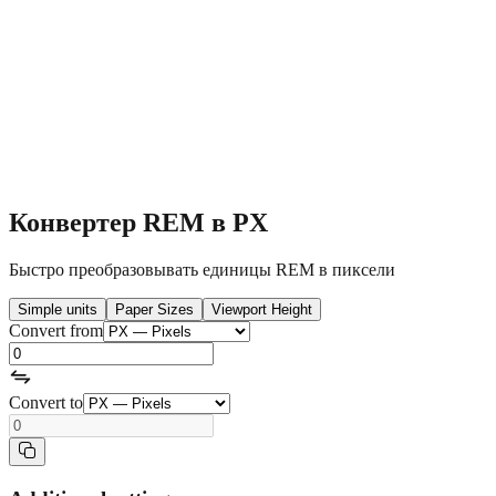
Конвертер REM в PX
Быстро преобразовывать единицы REM в пиксели
Simple units
Paper Sizes
Viewport Height
Convert from
Convert to