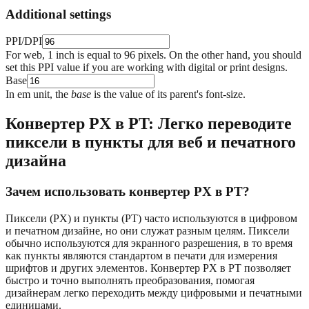
Additional settings
PPI/DPI
For web, 1 inch is equal to 96 pixels. On the other hand, you should
set this PPI value if you are working with digital or print designs.
Base
In em unit, the
base
is the value of its parent's font-size.
Конвертер PX в PT: Легко переводите
пиксели в пункты для веб и печатного
дизайна
Зачем использовать конвертер PX в PT?
Пиксели (PX) и пункты (PT) часто используются в цифровом
и печатном дизайне, но они служат разным целям. Пиксели
обычно используются для экранного разрешения, в то время
как пункты являются стандартом в печати для измерения
шрифтов и других элементов. Конвертер PX в PT позволяет
быстро и точно выполнять преобразования, помогая
дизайнерам легко переходить между цифровыми и печатными
единицами.