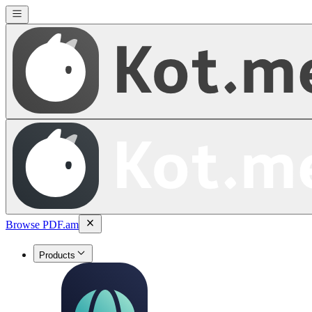
Browse PDF.am
Products