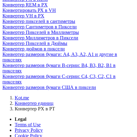
Конвертер REM в PX
Конвертировать РХ в VH
Конвертер VH в PX
Конвертер пикселей в сантиметры
Конвертер Сантиметров в Пиксели
Конвертер Пикселей в Миллиметры
Конвертер Миллиметров в Пиксели
Конвертер Пикселей в Дюймы
Конвертер дюймов в пиксели
Конвертер размеров бумаги: A4, A3, A2, A1 и другие в
пикселях
Конвертер размеров бумаги B-серии: B4, B3, B2, B1 в
пикселях
Конвертер размеров бумаги C-серии: C4, C3, C2, C1 в
пикселях
Конвертер размеров бумаги США в пиксели
Kot.me
Конвертер единиц
Конвертер PX в PT
Legal
Terms of Use
Privacy Policy
Cookie Policy