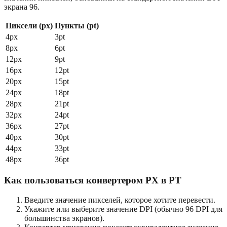
экрана 96.
Пиксели (px)
Пункты (pt)
4px
3pt
8px
6pt
12px
9pt
16px
12pt
20px
15pt
24px
18pt
28px
21pt
32px
24pt
36px
27pt
40px
30pt
44px
33pt
48px
36pt
Как пользоваться конвертером PX в PT
Введите значение пикселей, которое хотите перевести.
Укажите или выберите значение DPI (обычно 96 DPI для
большинства экранов).