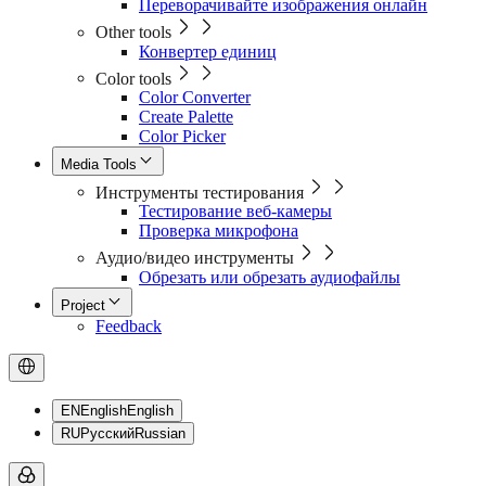
Переворачивайте изображения онлайн
Other tools
Конвертер единиц
Color tools
Color Converter
Create Palette
Color Picker
Media Tools
Инструменты тестирования
Тестирование веб-камеры
Проверка микрофона
Аудио/видео инструменты
Обрезать или обрезать аудиофайлы
Project
Feedback
EN
English
English
RU
Русский
Russian