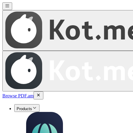
Browse PDF.am
Products