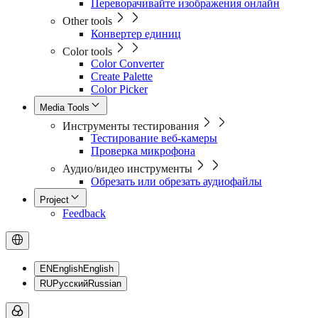
Переворачивайте изображения онлайн
Other tools
Конвертер единиц
Color tools
Color Converter
Create Palette
Color Picker
Media Tools
Инструменты тестирования
Тестирование веб-камеры
Проверка микрофона
Аудио/видео инструменты
Обрезать или обрезать аудиофайлы
Project
Feedback
EN
English
English
RU
Русский
Russian