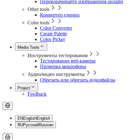
Переворачивайте изображения онлайн
Other tools
Конвертер единиц
Color tools
Color Converter
Create Palette
Color Picker
Media Tools
Инструменты тестирования
Тестирование веб-камеры
Проверка микрофона
Аудио/видео инструменты
Обрезать или обрезать аудиофайлы
Project
Feedback
EN
English
English
RU
Русский
Russian