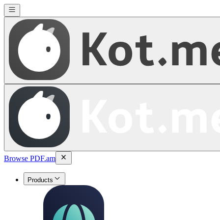
Browse PDF.am
Products