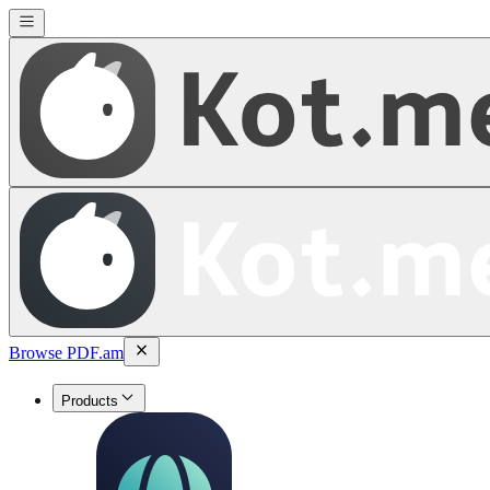
Browse PDF.am
Products