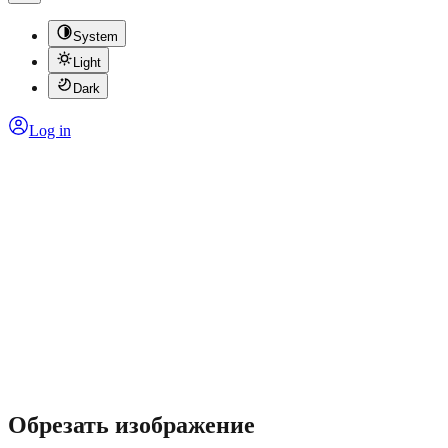
System
Light
Dark
Log in
Обрезать изображение