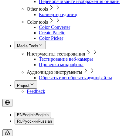
Переворачивайте изображения онлайн
Other tools
Конвертер единиц
Color tools
Color Converter
Create Palette
Color Picker
Media Tools
Инструменты тестирования
Тестирование веб-камеры
Проверка микрофона
Аудио/видео инструменты
Обрезать или обрезать аудиофайлы
Project
Feedback
EN
English
English
RU
Русский
Russian